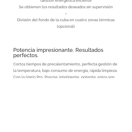
Gestión energética eficiente
Se obtienen los resultados deseados sin supervisión
–
División del fondo de la cuba en cuatro zonas térmicas
(opcional)
Potencia impresionante. Resultados
perfectos.
Cortos tiempos de precalentamiento, perfecta gestión de
la temperatura, bajo consumo de energía, rápida limpieza.
Con la iVario Pro. Precisa, inteligente, potente: estos son
los nuevos requisitos. Para que nada se queme ni se
rebose. Y para que de la cocina solo salgan los mejores
resultados.
La iVario cuenta con resistencias térmicas de cerámica
conectadas a los fondos de cuba que poseen una gran
capacidad de reacción y son resistentes a los arañazos.
Todo el fondo de la cuba se calienta uniformemente y, en